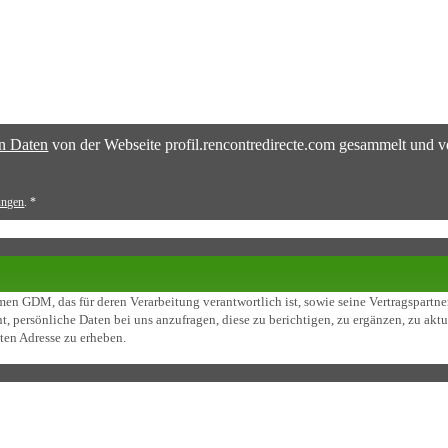
n Daten
von der Webseite profil.rencontredirecte.com gesammelt und v
ie Rasse oder ethnische Herkunft, die politische, philosophische oder religiöse Ü
ungen
.
*
en GDM, das für deren Verarbeitung verantwortlich ist, sowie seine Vertragspartn
t, persönliche Daten bei uns anzufragen, diese zu berichtigen, zu ergänzen, zu akt
ten Adresse zu erheben.