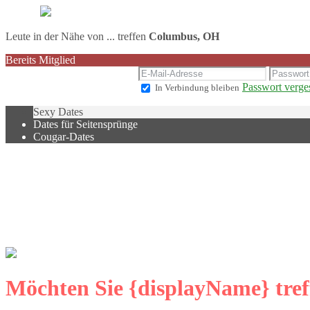
Leute in der Nähe von ... treffen
Columbus, OH
Bereits Mitglied
Passwort verge
In Verbindung bleiben
Sexy Dates
Dates für Seitensprünge
Cougar-Dates
Möchten Sie {displayName} tref