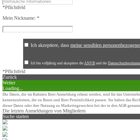
*Pflichtfeld
Mein Nickname:
*
Ich akzeptiere, dass
meine sensiblen personenbezogene
Sensible personenbezogene Daten sind Informationen mit Bezug auf d
Sexualleben
Ich bin volljährig und akzeptiere die
ANVB
und die
Datenschutzbestimm
*Pflichtfeld
Zurück
Weiter
Loading...
Die Daten, die im Rahmen Ihrer Anmeldung erfasst werden, sind für das Unternehm
kennenzulernen, die zu Ihnen und Ihrer Persönlichkeit passen. Sie haben das Rech
dieser Daten oder ihre Nutzung zu Marketingzwecken bei der in den AGB genann
Die letzten Anmeldungen von Mitgliedern
Suche starten